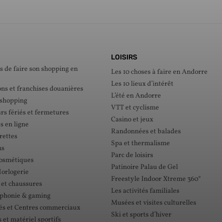
LOISIRS
s de faire son shopping en
Les 10 choses à faire en Andorre
Les 10 lieux d’intérêt
ons et franchises douanières
L’été en Andorre
 shopping
VTT et cyclisme
rs fériés et fermetures
Casino et jeux
s en ligne
Randonnées et balades
rettes
Spa et thermalisme
ns
Parc de loisirs
cosmétiques
Patinoire Palau de Gel
Horlogerie
Freestyle Indoor Xtreme 360°
 et chaussures
Les activités familiales
éphonie & gaming
Musées et visites culturelles
s et Centres commerciaux
Ski et sports d’hiver
et matériel sportifs