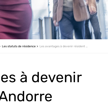
Les statuts de résidence
Les avantages à devenir résident en Andorre
es à devenir
 Andorre