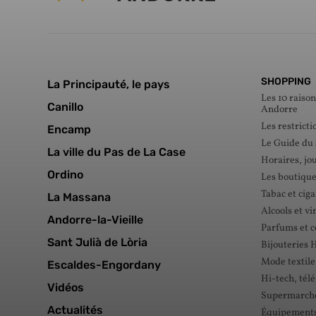
SHOPPING
La Principauté, le pays
Les 10 raison
Canillo
Andorre
Les restricti
Encamp
Le Guide du
La ville du Pas de La Case
Horaires, jou
Ordino
Les boutique
Tabac et ciga
La Massana
Alcools et vi
Andorre-la-Vieille
Parfums et 
Sant Julià de Lòria
Bijouteries 
Mode textile
Escaldes-Engordany
Hi-tech, tél
Vidéos
Supermarché
Actualités
Équipements 