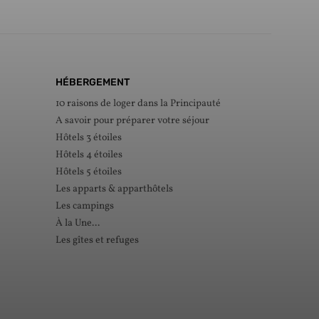
HÉBERGEMENT
10 raisons de loger dans la Principauté
A savoir pour préparer votre séjour
Hôtels 3 étoiles
Hôtels 4 étoiles
Hôtels 5 étoiles
Les apparts & apparthôtels
Les campings
À la Une...
Les gîtes et refuges