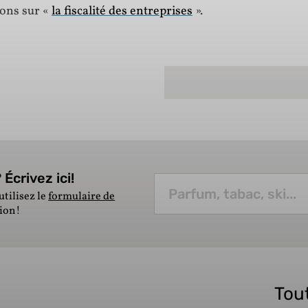
ions sur «
la fiscalité des entreprises
».
Écrivez ici!
utilisez le
formulaire de
tion!
Tout