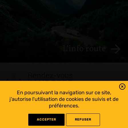
L’info route
En poursuivant la navigation sur ce site,
Tout suivre sur l’Andorre!
j'autorise l'utilisation de cookies de suivis et de
Facebook
préférences.
ACCEPTER
REFUSER
©
2022 Rendez-vous en Andorre - Conception
WEB RACER
- Rédaction
KAPRISME
-
Liens utiles
-
Mentions légales