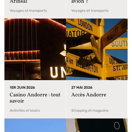
Arinsal
avion ?
Voyages et transports
Voyages et transports
1ER JUIN 2026
27 MAI 2026
Casino Andorre : tout
Accès Andorre
savoir
Activités et loisirs
Shopping et magasins