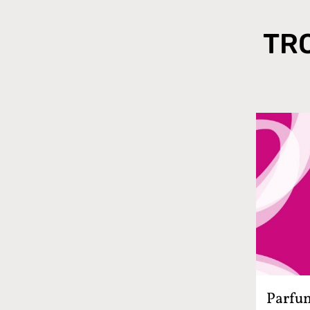
TR
Parfum