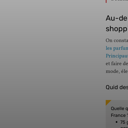
Au-del
shoppi
On consta
les parfum
Principau
et faire d
mode, élec
Quid de
Quelle 
France 
75 