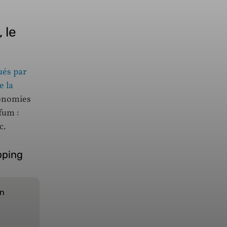
 le
ués par
e la
conomies
fum :
c.
pping
en