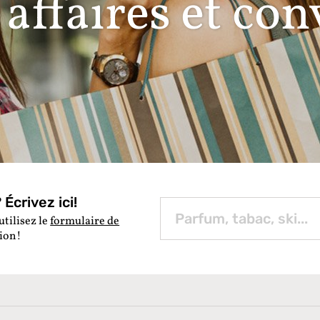
affaires et conv
Écrivez ici!
utilisez le
formulaire de
tion!