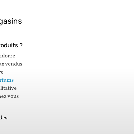
gasins
oduits ?
Andorre
ux vendus
re
arfums
litative
chez vous
des