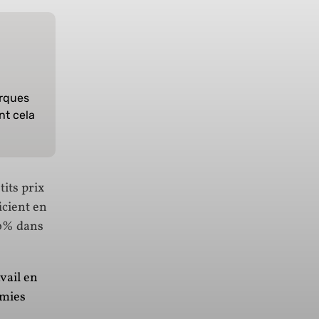
arques
nt cela
tits prix
cient en
20% dans
vail en
omies