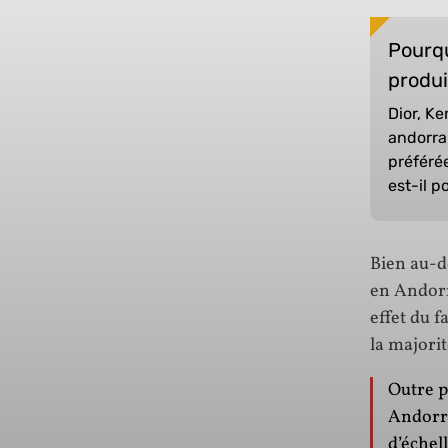
Pourqu
produi
Dior, K
andorra
préféré
est-il p
Bien au-de
en Andorr
effet du 
la majorit
Outre p
Andorre
d’échel