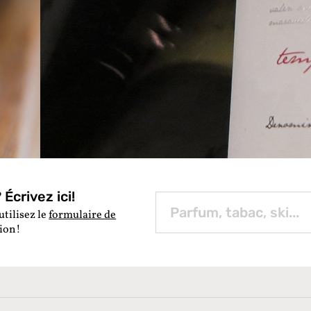
 consommer av
modération !
Écrivez ici!
utilisez le
formulaire de
tion!
re