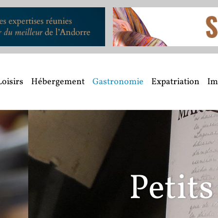
Loisirs
Hébergement
Gastronomie
Expatriation
Im
VINS ET ALCOOLS
t grands crus 