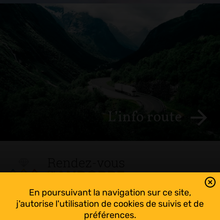
L’info route
En poursuivant la navigation sur ce site,
Tout suivre sur l’Andorre!
j'autorise l'utilisation de cookies de suivis et de
Facebook
préférences.