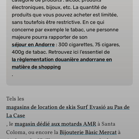
électroniques, bijoux, etc. La quantité de
produits que vous pouvez acheter est limitée,
sans toutefois être restrictive. En ce qui
concerne par exemple le tabac, une personne
majeure pourra rapporter de son
séjour en Andorre
: 300 cigarettes, 75 cigares,
400g de tabac. Retrouvez ici l’essentiel de
la règlementation douanière andorrane en
matière de shopping
.
Tels les
magasins de location de skis Surf Evasió au Pas de
La Case
, le
magasin dédié aux motards AMR
à Santa
Coloma, ou encore la
Bijouterie Bàsic Mercat
à