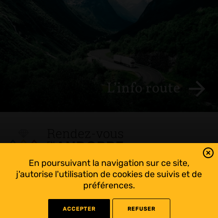
L’info route
En poursuivant la navigation sur ce site,
Tout suivre sur l’Andorre!
j'autorise l'utilisation de cookies de suivis et de
Facebook
préférences.
ACCEPTER
REFUSER
©
2022 Rendez-vous en Andorre - Conception
WEB RACER
- Rédaction