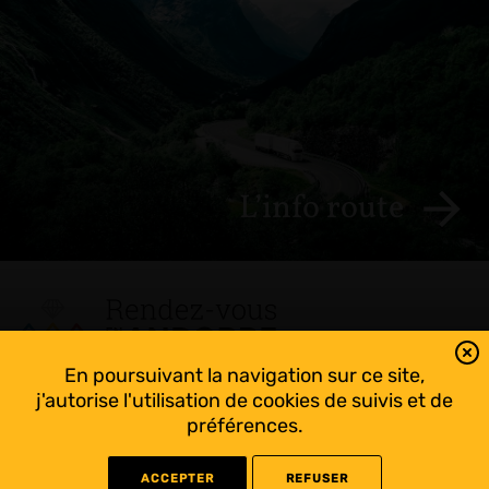
L’info route
En poursuivant la navigation sur ce site,
Tout suivre sur l’Andorre!
j'autorise l'utilisation de cookies de suivis et de
Facebook
préférences.
ACCEPTER
REFUSER