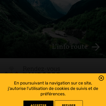
L’info route
En poursuivant la navigation sur ce site,
Tout suivre sur l’Andorre!
j'autorise l'utilisation de cookies de suivis et de
Facebook
préférences.
ACCEPTER
REFUSER