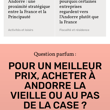
Andorre : une
pourquoi certaines
proximité stratégique
entreprises
entre la France et la
regardent vers
Principauté
l’Andorre plutôt que
la France
Activités et loisirs
Fiscalité et résidence
Question parfum :
POUR UN MEILLEUR
PRIX, ACHETER À
ANDORRE LA
VIEILLE OU AU PAS
DE LA CASE ?