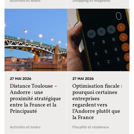
Activités et loisirs
Shopping et magasins
27 MAI 2026
27 MAI 2026
Distance Toulouse –
Optimisation fiscale :
Andorre : une
pourquoi certaines
proximité stratégique
entreprises
entre la France et la
regardent vers
Principauté
l’Andorre plutôt que
la France
Activités et loisirs
Fiscalité et résidence