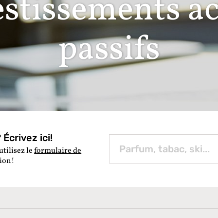
estissements act
passifs
Écrivez ici!
utilisez le
formulaire de
tion!