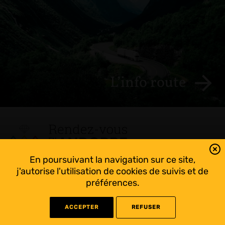
L’info route
En poursuivant la navigation sur ce site,
Tout suivre sur l’Andorre!
j'autorise l'utilisation de cookies de suivis et de
Facebook
préférences.
ACCEPTER
REFUSER
©
2022 Rendez-vous en Andorre - Conception
WEB RACER
- Rédaction
KAPRISME
-
Liens utiles
-
Mentions légales