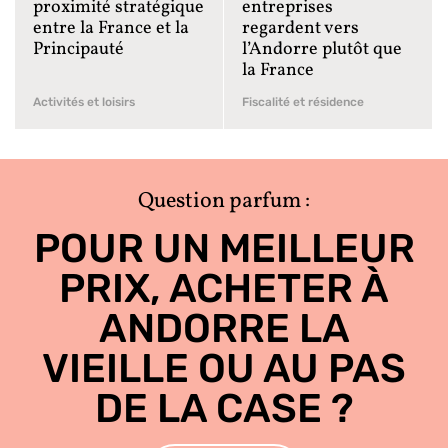
proximité stratégique
entreprises
entre la France et la
regardent vers
Principauté
l’Andorre plutôt que
la France
Activités et loisirs
Fiscalité et résidence
Question parfum :
POUR UN MEILLEUR
PRIX, ACHETER À
ANDORRE LA
VIEILLE OU AU PAS
DE LA CASE ?