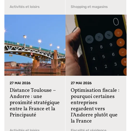
Activités et loisirs
Shopping et magasins
27 MAI 2026
27 MAI 2026
Distance Toulouse –
Optimisation fiscale :
Andorre : une
pourquoi certaines
proximité stratégique
entreprises
entre la France et la
regardent vers
Principauté
l’Andorre plutôt que
la France
Activités et loisirs
Fiscalité et résidence