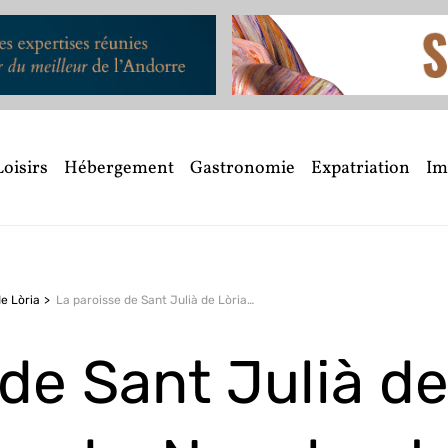
Loisirs
Hébergement
Gastronomie
Expatriation
Im
de Lòria
La paroisse de Sant Julià de Lòria, Fontaneda, Nagol… et La Rabassa - Naturland
 de Sant Julià d