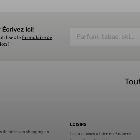
Écrivez ici!
utilisez le
formulaire de
tion!
Tout
LOISIRS
s de faire son shopping en
Les 10 choses à faire en Andorre