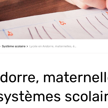
Système scolaire
Lycée en Andorre, maternelles, écoles : les systèmes scolaires pour les andorrans et les expats
dorre, maternell
 systèmes scolai