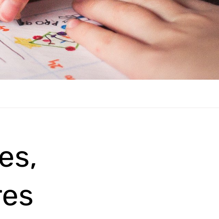
es,
res