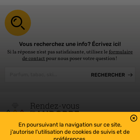
Vous recherchez une info? Écrivez ici!
Si la réponse n'est pas satisfaisante, utilisez le
formulaire
de contact
pour nous poser votre question!
En poursuivant la navigation sur ce site,
Tout suivre sur l’Andorre!
j'autorise l'utilisation de cookies de suivis et de
Facebook
préférences.