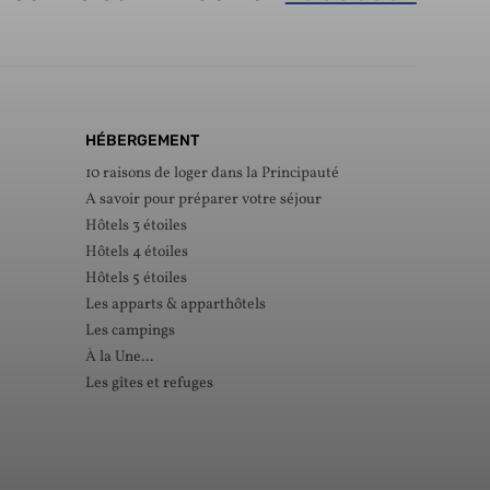
HÉBERGEMENT
10 raisons de loger dans la Principauté
A savoir pour préparer votre séjour
Hôtels 3 étoiles
Hôtels 4 étoiles
Hôtels 5 étoiles
Les apparts & apparthôtels
Les campings
À la Une...
Les gîtes et refuges