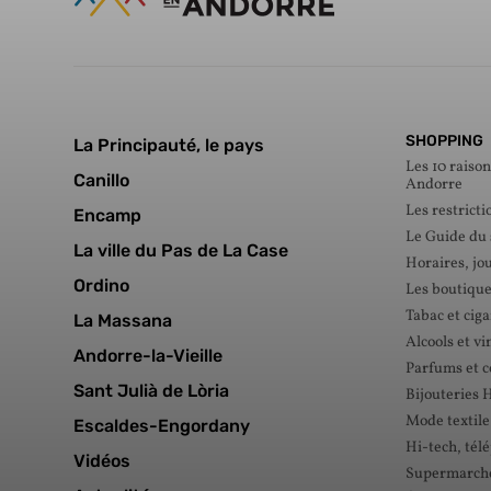
SHOPPING
La Principauté, le pays
Les 10 raison
Canillo
Andorre
Les restricti
Encamp
Le Guide du
La ville du Pas de La Case
Horaires, jou
Ordino
Les boutique
Tabac et ciga
La Massana
Alcools et vi
Andorre-la-Vieille
Parfums et 
Sant Julià de Lòria
Bijouteries 
Mode textile
Escaldes-Engordany
Hi-tech, tél
Vidéos
Supermarché