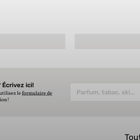
Écrivez ici!
utilisez le
formulaire de
tion!
Tout