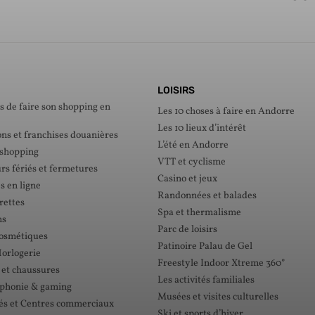
LOISIRS
s de faire son shopping en
Les 10 choses à faire en Andorre
Les 10 lieux d’intérêt
ons et franchises douanières
L’été en Andorre
 shopping
VTT et cyclisme
rs fériés et fermetures
Casino et jeux
s en ligne
Randonnées et balades
rettes
Spa et thermalisme
ns
Parc de loisirs
cosmétiques
Patinoire Palau de Gel
Horlogerie
Freestyle Indoor Xtreme 360°
 et chaussures
Les activités familiales
éphonie & gaming
Musées et visites culturelles
s et Centres commerciaux
Ski et sports d’hiver