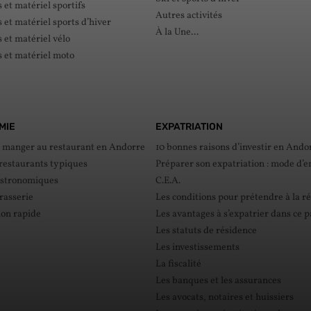
et matériel sportifs
Autres activités
et matériel sports d’hiver
À la Une...
et matériel vélo
 et matériel moto
MIE
EXPATRIATION
e manger au restaurant en Andorre
10 bonnes raisons d’investir en Ando
 restaurants typiques
Préparer son expatriation : mode d’e
astronomiques
C.E.A.
rasserie
Les conditions pour prétendre à la r
ion rapide
Les avantages à s’expatrier dans ce 
Les statuts de résidence
Les investissements
La fiscalité
Les banques et les assurances
Les avocats, notaires et huissiers