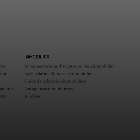
IMMOBILIER
rre
10 bonnes raisons d’acheter un bien immobilier
mploi
La législation du marché immobilier
Guide de la location immobilière
ésidence
Les agences immobilières
pays
À la Une...