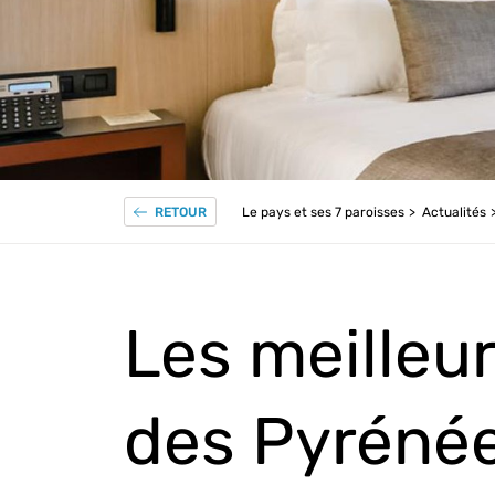
Le pays et ses 7 paroisses
Actualités
RETOUR
Les meilleu
des Pyrénée