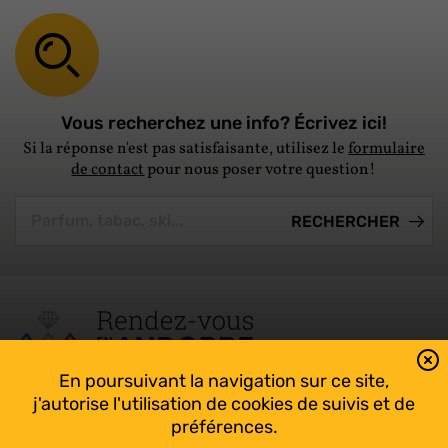
Vous recherchez une info? Écrivez ici!
Si la réponse n'est pas satisfaisante, utilisez le
formulaire
de contact
pour nous poser votre question!
En poursuivant la navigation sur ce site,
Tout suivre sur l’Andorre!
j'autorise l'utilisation de cookies de suivis et de
Facebook
préférences.