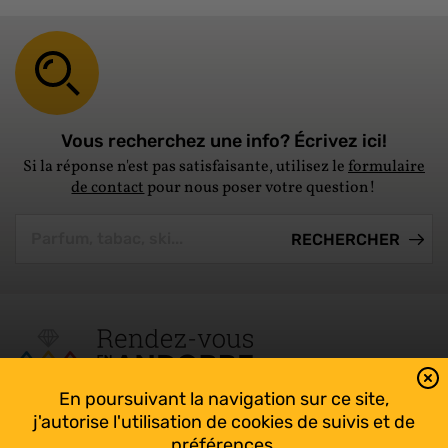
Vous recherchez une info? Écrivez ici!
Si la réponse n'est pas satisfaisante, utilisez le
formulaire
de contact
pour nous poser votre question!
En poursuivant la navigation sur ce site,
Tout suivre sur l’Andorre!
j'autorise l'utilisation de cookies de suivis et de
Facebook
préférences.