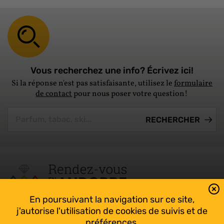
Vous recherchez une info? Écrivez ici!
Si la réponse n'est pas satisfaisante, utilisez le
formulaire
de contact
pour nous poser votre question!
En poursuivant la navigation sur ce site,
Tout suivre sur l’Andorre!
j'autorise l'utilisation de cookies de suivis et de
Facebook
préférences.