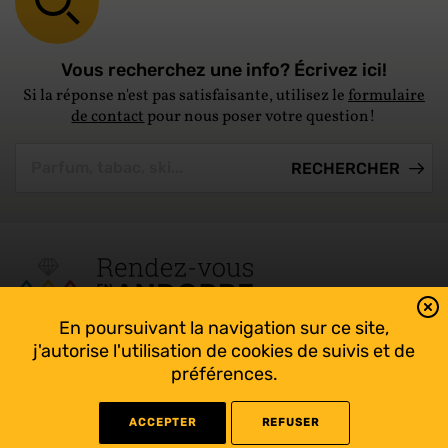
Vous recherchez une info? Écrivez ici!
Si la réponse n'est pas satisfaisante, utilisez le
formulaire
de contact
pour nous poser votre question!
En poursuivant la navigation sur ce site,
Tout suivre sur l’Andorre!
j'autorise l'utilisation de cookies de suivis et de
Facebook
préférences.
ACCEPTER
REFUSER
©
2022 Rendez-vous en Andorre - Conception
WEB RACER
- Rédaction