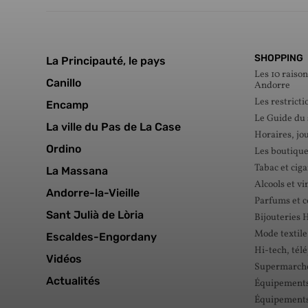
SHOPPING
La Principauté, le pays
Les 10 raison
Canillo
Andorre
Les restricti
Encamp
Le Guide du
La ville du Pas de La Case
Horaires, jou
Ordino
Les boutique
Tabac et ciga
La Massana
Alcools et vi
Andorre-la-Vieille
Parfums et 
Sant Julià de Lòria
Bijouteries 
Mode textile
Escaldes-Engordany
Hi-tech, tél
Vidéos
Supermarché
Actualités
Équipements 
Équipements 