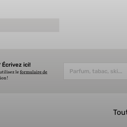
Écrivez ici!
utilisez le
formulaire de
tion!
Tout