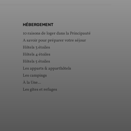
HÉBERGEMENT
10 raisons de loger dans la Principauté
A savoir pour préparer votre séjour
Hôtels 3 étoiles
Hôtels 4 étoiles
Hôtels 5 étoiles
Les apparts & apparthôtels
Les campings
À la Une...
Les gîtes et refuges