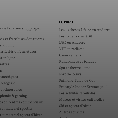
LOISIRS
s de faire son shopping en
Les 10 choses à faire en Andorre
Les 10 lieux d’intérêt
ons et franchises douanières
L’été en Andorre
 shopping
VTT et cyclisme
rs fériés et fermetures
Casino et jeux
s en ligne
Randonnées et balades
rettes
Spa et thermalisme
ns
Parc de loisirs
cosmétiques
Patinoire Palau de Gel
Horlogerie
Freestyle Indoor Xtreme 360°
 et chaussures
Les activités familiales
éphonie & gaming
Musées et visites culturelles
s et Centres commerciaux
Ski et sports d’hiver
et matériel sportifs
Autres activités
et matériel sports d’hiver