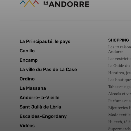
SHOPPING
La Principauté, le pays
Les 10 raison
Canillo
Andorre
Les restricti
Encamp
Le Guide du
La ville du Pas de La Case
Horaires, jou
Ordino
Les boutique
Tabac et ciga
La Massana
Alcools et vi
Andorre-la-Vieille
Parfums et 
Sant Julià de Lòria
Bijouteries 
Mode textile
Escaldes-Engordany
Hi-tech, tél
Vidéos
Supermarché