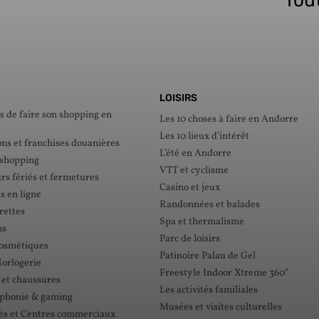
Tout
LOISIRS
s de faire son shopping en
Les 10 choses à faire en Andorre
Les 10 lieux d’intérêt
ons et franchises douanières
L’été en Andorre
 shopping
VTT et cyclisme
rs fériés et fermetures
Casino et jeux
s en ligne
Randonnées et balades
rettes
Spa et thermalisme
ns
Parc de loisirs
cosmétiques
Patinoire Palau de Gel
Horlogerie
Freestyle Indoor Xtreme 360°
 et chaussures
Les activités familiales
éphonie & gaming
Musées et visites culturelles
s et Centres commerciaux