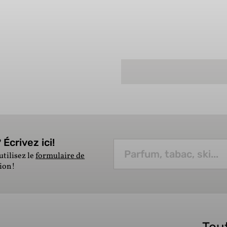
Écrivez ici!
utilisez le
formulaire de
tion!