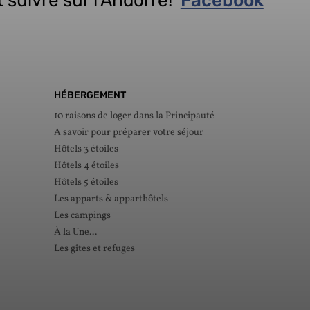
 suivre sur l’Andorre!
Facebook
HÉBERGEMENT
10 raisons de loger dans la Principauté
A savoir pour préparer votre séjour
Hôtels 3 étoiles
Hôtels 4 étoiles
Hôtels 5 étoiles
Les apparts & apparthôtels
Les campings
À la Une...
Les gîtes et refuges