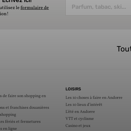
utilisez le
formulaire de
tion!
Tout
LOISIRS
s de faire son shopping en
Les 10 choses à faire en Andorre
Les 10 lieux d’intérêt
ons et franchises douanières
L’été en Andorre
 shopping
VTT et cyclisme
rs fériés et fermetures
Casino et jeux
s en ligne