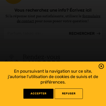
Vous recherchez une info? Écrivez ici!
Si la réponse n'est pas satisfaisante, utilisez le
formulaire
de contact
pour nous poser votre question!
En poursuivant la navigation sur ce site,
Tout suivre sur l’Andorre!
j'autorise l'utilisation de cookies de suivis et de
Facebook
préférences.
ACCEPTER
REFUSER
©
2022 Rendez-vous en Andorre - Conception
WEB RACER
- Rédaction
KAPRISME
-
Liens utiles
-
Mentions légales