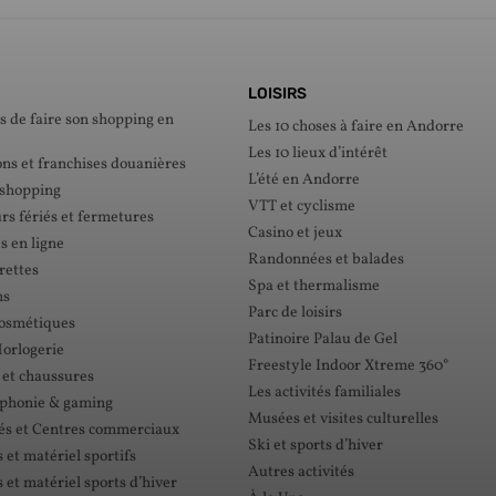
LOISIRS
s de faire son shopping en
Les 10 choses à faire en Andorre
Les 10 lieux d’intérêt
ons et franchises douanières
L’été en Andorre
 shopping
VTT et cyclisme
rs fériés et fermetures
Casino et jeux
s en ligne
Randonnées et balades
rettes
Spa et thermalisme
ns
Parc de loisirs
cosmétiques
Patinoire Palau de Gel
Horlogerie
Freestyle Indoor Xtreme 360°
 et chaussures
Les activités familiales
éphonie & gaming
Musées et visites culturelles
s et Centres commerciaux
Ski et sports d’hiver
et matériel sportifs
Autres activités
et matériel sports d’hiver