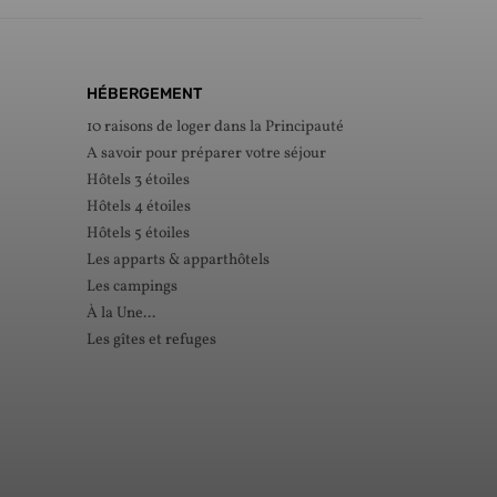
HÉBERGEMENT
10 raisons de loger dans la Principauté
A savoir pour préparer votre séjour
Hôtels 3 étoiles
Hôtels 4 étoiles
Hôtels 5 étoiles
Les apparts & apparthôtels
Les campings
À la Une...
Les gîtes et refuges