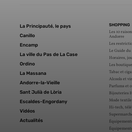
SHOPPING
La Principauté, le pays
Les 10 raison
Canillo
Andorre
Les restricti
Encamp
Le Guide du
La ville du Pas de La Case
Horaires, jou
Ordino
Les boutique
Tabac et ciga
La Massana
Alcools et vi
Andorre-la-Vieille
Parfums et 
Sant Julià de Lòria
Bijouteries 
Mode textile
Escaldes-Engordany
Hi-tech, tél
Vidéos
Supermarché
Actualités
Équipements 
Équipements 