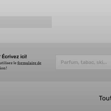
Écrivez ici!
utilisez le
formulaire de
tion!
Tout