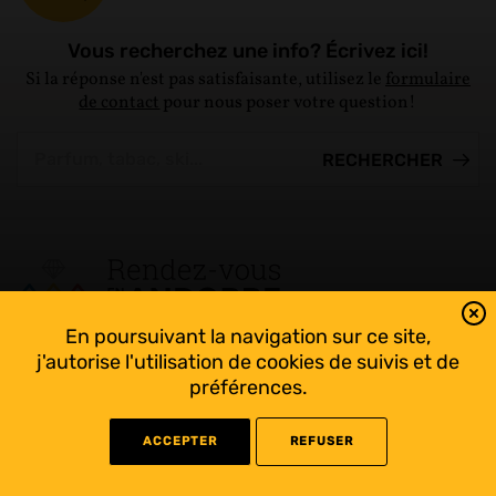
Vous recherchez une info? Écrivez ici!
Si la réponse n'est pas satisfaisante, utilisez le
formulaire
de contact
pour nous poser votre question!
En poursuivant la navigation sur ce site,
Tout suivre sur l’Andorre!
j'autorise l'utilisation de cookies de suivis et de
Facebook
préférences.
ACCEPTER
REFUSER
©
2022 Rendez-vous en Andorre - Conception
WEB RACER
- Rédaction
KAPRISME
-
Liens utiles
-
Mentions légales