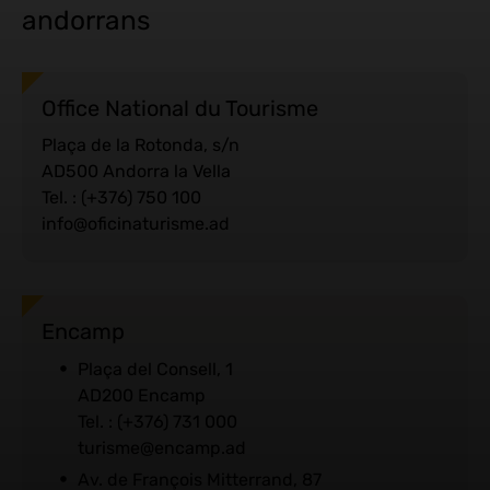
andorrans
Office National du Tourisme
Plaça de la Rotonda, s/n
AD500 Andorra la Vella
Tel. : (+376) 750 100
info@oficinaturisme.ad
Encamp
Plaça del Consell, 1
AD200 Encamp
Tel. : (+376) 731 000
turisme@encamp.ad
Av. de François Mitterrand, 87