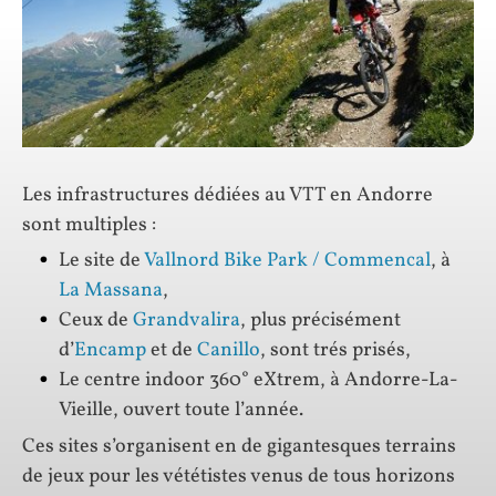
Les infrastructures dédiées au VTT en Andorre
sont multiples :
Le site de
Vallnord Bike Park / Commencal
, à
La Massana
,
Ceux de
Grandvalira
, plus précisément
d’
Encamp
et de
Canillo
, sont trés prisés,
Le centre indoor 360° eXtrem, à Andorre-La-
Vieille, ouvert toute l’année.
Ces sites s’organisent en de gigantesques terrains
de jeux pour les vététistes venus de tous horizons