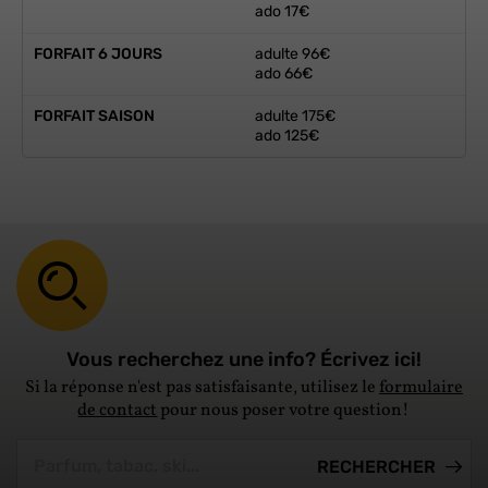
ado 17€
FORFAIT 6 JOURS
adulte 96€
ado 66€
FORFAIT SAISON
adulte 175€
ado 125€
Vous recherchez une info? Écrivez ici!
Si la réponse n'est pas satisfaisante, utilisez le
formulaire
de contact
pour nous poser votre question!