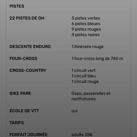
PISTES
22 PISTES DE DH
3 pistes vertes
6 pistes bleues
9 pistes rouges
4 pistes noires
DESCENTE ENDURO
1 itinéraire rouge
FOUR-CROSS
1 four-cross long de 740 m
CROSS-COUNTRY
1 circuit vert
1 circuit bleu
1 circuit rouge
BIKE PARK
Gaps, passerelles et
northshores
ÉCOLE DE VTT
oui
TARIFS
FORFAIT JOURNÉE
adulte 25€