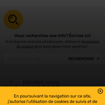
Vous recherchez une info? Écrivez ici!
Si la réponse n'est pas satisfaisante, utilisez le
formulaire
de contact
pour nous poser votre question!
En poursuivant la navigation sur ce site,
Tout suivre sur l’Andorre!
j'autorise l'utilisation de cookies de suivis et de