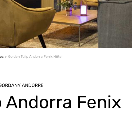
les
Golden Tulip Andorra Fenix Hôtel
ENGORDANY ANDORRE
p Andorra Fenix