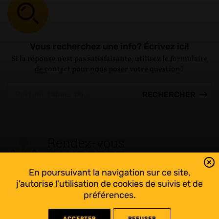
Vous recherchez une info? Écrivez ici!
Si la réponse n'est pas satisfaisante, utilisez le
formulaire
de contact
pour nous poser votre question!
En poursuivant la navigation sur ce site,
Tout suivre sur l’Andorre!
j'autorise l'utilisation de cookies de suivis et de
Facebook
préférences.
ACCEPTER
REFUSER