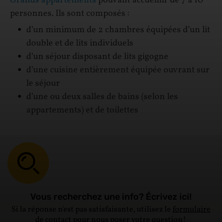
Grands appartements
pouvant accueillir de 7 à 10
personnes. Ils sont composés :
d’un minimum de 2 chambres équipées d’un lit
double et de lits individuels
d’un séjour disposant de lits gigogne
d’une cuisine entièrement équipée ouvrant sur
le séjour
d’une ou deux salles de bains (selon les
appartements) et de toilettes
Vous recherchez une info? Écrivez ici!
Si la réponse n'est pas satisfaisante, utilisez le
formulaire
de contact
pour nous poser votre question!