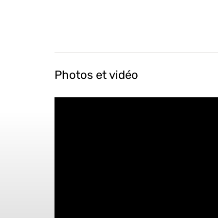
Photos et vidéo
" data-param-rel="0" data-param-autohide="