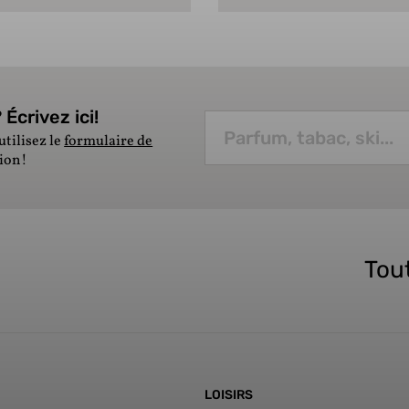
Écrivez ici!
utilisez le
formulaire de
tion!
Tout
LOISIRS