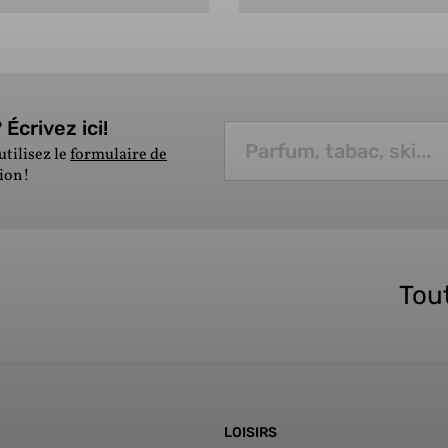
Écrivez ici!
utilisez le
formulaire de
tion!
Tout
LOISIRS