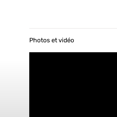
Photos et vidéo
" data-param-rel="0" data-param-autohide="