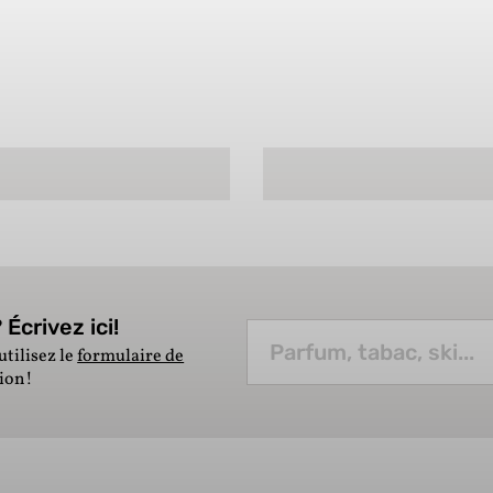
Écrivez ici!
utilisez le
formulaire de
tion!