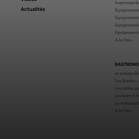
Supermarché
Actualités
Équipements 
Équipements 
Équipements 
Équipements
À la Une...
GASTRONO
10 raisons d
Les Bordas :
Les tables g
Les bars et b
La restaurat
À la Une...