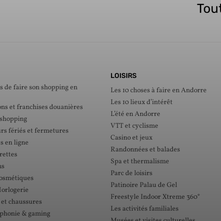
Tout
LOISIRS
s de faire son shopping en
Les 10 choses à faire en Andorre
Les 10 lieux d’intérêt
ons et franchises douanières
L’été en Andorre
 shopping
VTT et cyclisme
rs fériés et fermetures
Casino et jeux
s en ligne
Randonnées et balades
rettes
Spa et thermalisme
ns
Parc de loisirs
cosmétiques
Patinoire Palau de Gel
Horlogerie
Freestyle Indoor Xtreme 360°
 et chaussures
Les activités familiales
éphonie & gaming
Musées et visites culturelles