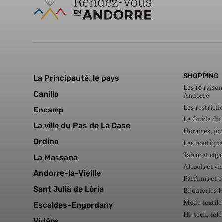
SHOPPING
La Principauté, le pays
Les 10 raison
Canillo
Andorre
Les restricti
Encamp
Le Guide du
La ville du Pas de La Case
Horaires, jou
Ordino
Les boutique
Tabac et ciga
La Massana
Alcools et vi
Andorre-la-Vieille
Parfums et 
Sant Julià de Lòria
Bijouteries 
Mode textile
Escaldes-Engordany
Hi-tech, tél
Vidéos