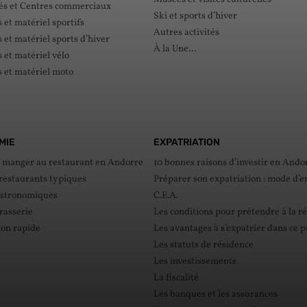
s et Centres commerciaux
Ski et sports d’hiver
et matériel sportifs
Autres activités
et matériel sports d’hiver
À la Une...
et matériel vélo
 et matériel moto
MIE
EXPATRIATION
e manger au restaurant en Andorre
10 bonnes raisons d’investir en Ando
 restaurants typiques
Préparer son expatriation : mode d’e
astronomiques
C.E.A.
rasserie
Les conditions pour prétendre à la r
ion rapide
Les avantages à s’expatrier dans ce 
Les statuts de résidence
Les investissements
La fiscalité
Les banques et les assurances