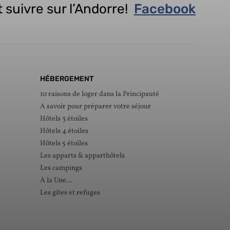
 suivre sur l’Andorre!
Facebook
HÉBERGEMENT
10 raisons de loger dans la Principauté
A savoir pour préparer votre séjour
Hôtels 3 étoiles
Hôtels 4 étoiles
Hôtels 5 étoiles
Les apparts & apparthôtels
Les campings
À la Une...
Les gîtes et refuges