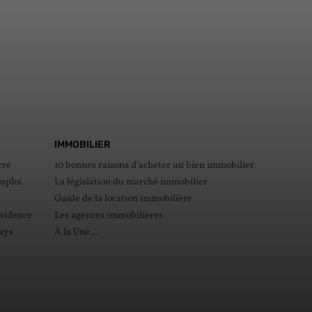
IMMOBILIER
rre
10 bonnes raisons d’acheter un bien immobilier
mploi
La législation du marché immobilier
Guide de la location immobilière
ésidence
Les agences immobilières
pays
À la Une...