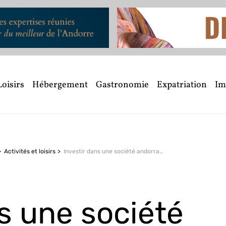
Loisirs
Hébergement
Gastronomie
Expatriation
Im
Activités et loisirs
Investir dans une société andorrane pour vivre et travailler en principauté !
s une société