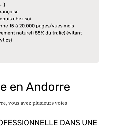
s…)
française
depuis chez soi
yenne 15 à 20.000 pages/vues mois
ncement naturel (85% du trafic) évitant
ytics)
ve en Andorre
e, vous avez plusieurs voies :
ROFESSIONNELLE DANS UNE