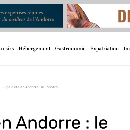
Loisirs
Hébergement
Gastronomie
Expatriation
Im
Luge d’été en Andorre : le Tobotronc
n Andorre : le