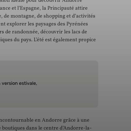
casion idéale pour découvrir Andorre
rance et l’Espagne, la Principauté attire
e, de montagne, de shopping et d’activités
vent explorer les paysages des Pyrénées
s de randonnée, découvrir les lacs de
iques du pays. L’été est également propice
version estivale,
 incontournable en Andorre grâce à une
de boutiques dans le centre d’Andorre-la-