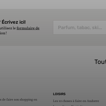
Écrivez ici!
utilisez le
formulaire de
tion!
Tout
LOISIRS
s de faire son shopping en
Les 10 choses à faire en Andorre