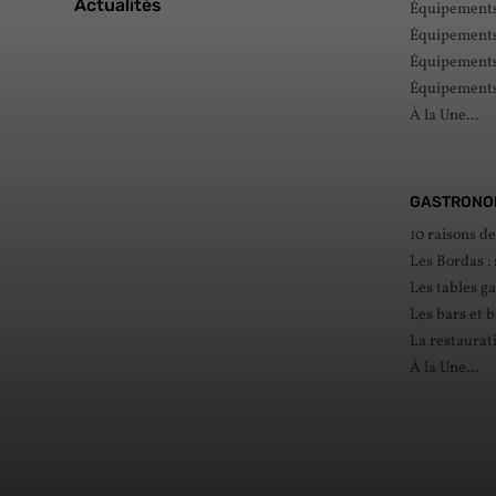
Actualités
Équipements 
Équipements 
Équipements 
Équipements
À la Une...
GASTRONO
10 raisons d
Les Bordas :
Les tables g
Les bars et b
La restaurat
À la Une...