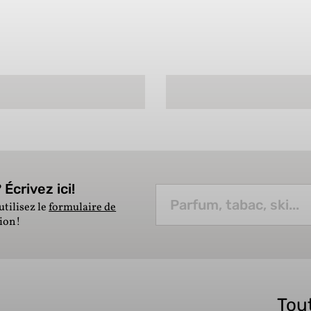
Écrivez ici!
utilisez le
formulaire de
tion!
Tout