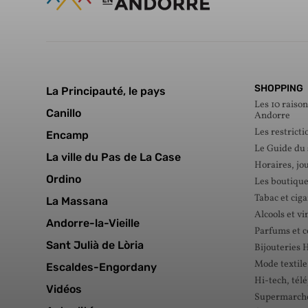
SHOPPING
La Principauté, le pays
Les 10 raison
Canillo
Andorre
Les restricti
Encamp
Le Guide du
La ville du Pas de La Case
Horaires, jou
Ordino
Les boutique
Tabac et ciga
La Massana
Alcools et vi
Andorre-la-Vieille
Parfums et 
Sant Julià de Lòria
Bijouteries 
Mode textile
Escaldes-Engordany
Hi-tech, tél
Vidéos
Supermarché