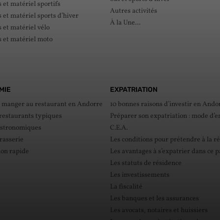
et matériel sportifs
Autres activités
et matériel sports d’hiver
À la Une...
et matériel vélo
 et matériel moto
MIE
EXPATRIATION
e manger au restaurant en Andorre
10 bonnes raisons d’investir en Ando
 restaurants typiques
Préparer son expatriation : mode d’e
astronomiques
C.E.A.
rasserie
Les conditions pour prétendre à la r
ion rapide
Les avantages à s’expatrier dans ce 
Les statuts de résidence
Les investissements
La fiscalité
Les banques et les assurances
Les avocats, notaires et huissiers