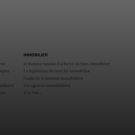
IMMOBILIER
rre
10 bonnes raisons d’acheter un bien immobilier
mploi
La législation du marché immobilier
Guide de la location immobilière
ésidence
Les agences immobilières
pays
À la Une...