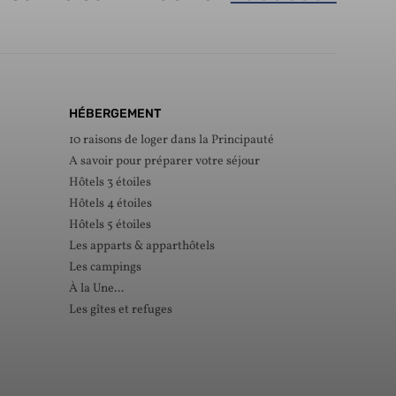
HÉBERGEMENT
10 raisons de loger dans la Principauté
A savoir pour préparer votre séjour
Hôtels 3 étoiles
Hôtels 4 étoiles
Hôtels 5 étoiles
Les apparts & apparthôtels
Les campings
À la Une...
Les gîtes et refuges