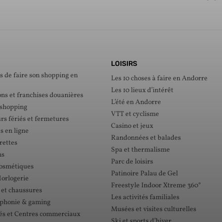
LOISIRS
s de faire son shopping en
Les 10 choses à faire en Andorre
Les 10 lieux d’intérêt
ons et franchises douanières
L’été en Andorre
 shopping
VTT et cyclisme
rs fériés et fermetures
Casino et jeux
s en ligne
Randonnées et balades
rettes
Spa et thermalisme
ns
Parc de loisirs
cosmétiques
Patinoire Palau de Gel
Horlogerie
Freestyle Indoor Xtreme 360°
 et chaussures
Les activités familiales
éphonie & gaming
Musées et visites culturelles
s et Centres commerciaux
Ski et sports d’hiver