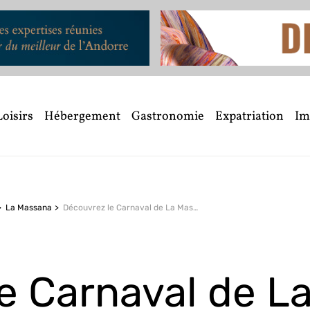
Loisirs
Hébergement
Gastronomie
Expatriation
Im
La Massana
Découvrez le Carnaval de La Massana en février
e Carnaval de L