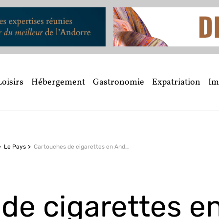
Loisirs
Hébergement
Gastronomie
Expatriation
Im
Le Pays
Cartouches de cigarettes en Andorre : prix du tabac et règles de la douane
de cigarettes e