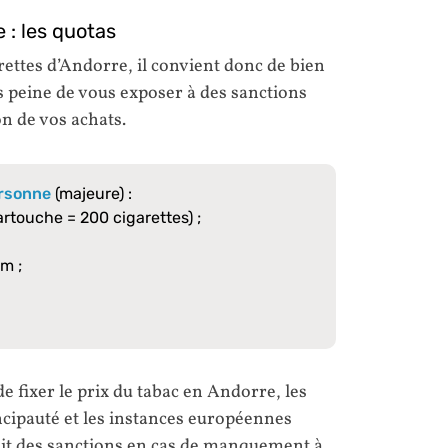
 : les quotas
ettes d’Andorre, il convient donc de bien
ous peine de vous exposer à des sanctions
on de vos achats.
ersonne
(majeure) :
artouche = 200 cigarettes) ;
um ;
de fixer le prix du tabac en Andorre, les
cipauté et les instances européennes
voit des sanctions en cas de manquement à