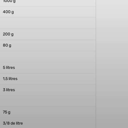
1000 g
400 g
200 g
80 g
5 litres
1,5 litres
3 litres
75 g
3/8 de litre